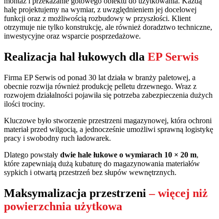
montaż i przekazanie gotowego obiektu do użytkowania. Każdą
halę projektujemy na wymiar, z uwzględnieniem jej docelowej
funkcji oraz z możliwością rozbudowy w przyszłości. Klient
otrzymuje nie tylko konstrukcję, ale również doradztwo techniczne,
inwestycyjne oraz wsparcie posprzedażowe.
Realizacja hal łukowych dla
EP Serwis
Firma EP Serwis od ponad 30 lat działa w branży paletowej, a
obecnie rozwija również produkcję pelletu drzewnego. Wraz z
rozwojem działalności pojawiła się potrzeba zabezpieczenia dużych
ilości trociny.
Kluczowe było stworzenie przestrzeni magazynowej, która ochroni
materiał przed wilgocią, a jednocześnie umożliwi sprawną logistykę
pracy i swobodny ruch ładowarek.
Dlatego powstały
dwie hale łukowe o wymiarach 10 × 20 m
,
które zapewniają dużą kubaturę do magazynowania materiałów
sypkich i otwartą przestrzeń bez słupów wewnętrznych.
Maksymalizacja przestrzeni
– więcej niż
powierzchnia użytkowa