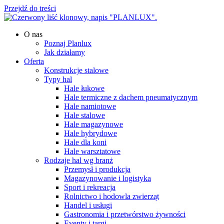
Przejdź do treści
O nas
Poznaj Planlux
Jak działamy
Oferta
Konstrukcje stalowe
Typy hal
Hale łukowe
Hale termiczne z dachem pneumatycznym
Hale namiotowe
Hale stalowe
Hale magazynowe
Hale hybrydowe
Hale dla koni
Hale warsztatowe
Rodzaje hal wg branż
Przemysł i produkcja
Magazynowanie i logistyka
Sport i rekreacja
Rolnictwo i hodowla zwierząt
Handel i usługi
Gastronomia i przetwórstwo żywności
Eventy i targi