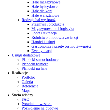
Hale magazynowe
Hale hybrydowe
Hale dla koni
Hale warsztatowe
Rodzaje hal wg branż
Przemysł i produkcja
Magazynowanie i logistyka
Sport i rekreacja
Rolnictwo i hodowla zwierząt
Handel i usługi
Gastronomia i przetwórstwo żywności
Eventy i targi
Usługi dodatkowe
Plandeki samochodowe
Plandeki rolnicze
Plandeki na hale
Realizacje
Portfolio
Galeria
Referencje
Mapa
Strefa wiedzy
FAQ
Poradnik inwestora
Pozwolenie na budowę