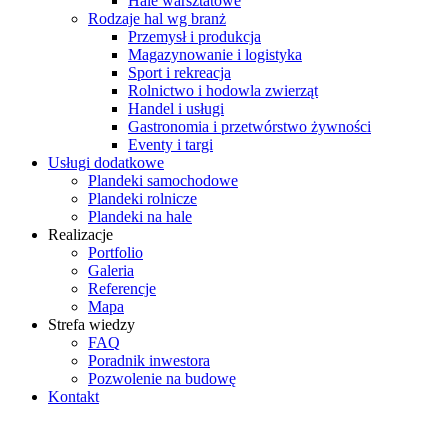
Hale warsztatowe
Rodzaje hal wg branż
Przemysł i produkcja
Magazynowanie i logistyka
Sport i rekreacja
Rolnictwo i hodowla zwierząt
Handel i usługi
Gastronomia i przetwórstwo żywności
Eventy i targi
Usługi dodatkowe
Plandeki samochodowe
Plandeki rolnicze
Plandeki na hale
Realizacje
Portfolio
Galeria
Referencje
Mapa
Strefa wiedzy
FAQ
Poradnik inwestora
Pozwolenie na budowę
Kontakt